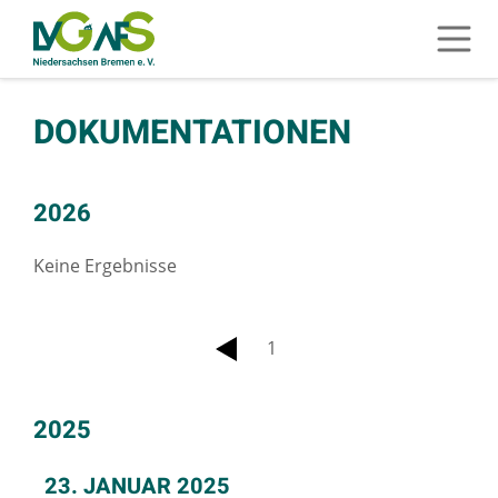
ZUM HAUPTINHALT SPRINGEN
Menü 
ZUR SUCHE SPRINGEN
DOKUMENTATIONEN
SIE BEFINDEN SICH HIER:
STARTSEITE
VERANSTALTUNGEN
DOKUMENTATIONEN
2026
Keine Ergebnisse
1
zurück
2025
23. JANUAR 2025