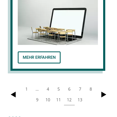
MEHR ERFAHREN
1
...
4
5
6
7
8
zurück
vor
9
10
11
12
13