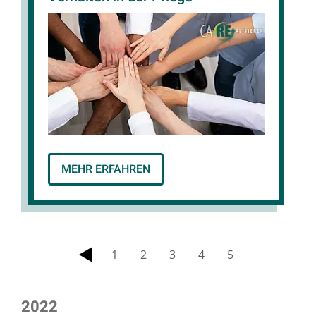
MEHR ERFAHREN
1
2
3
4
5
zurück
2022