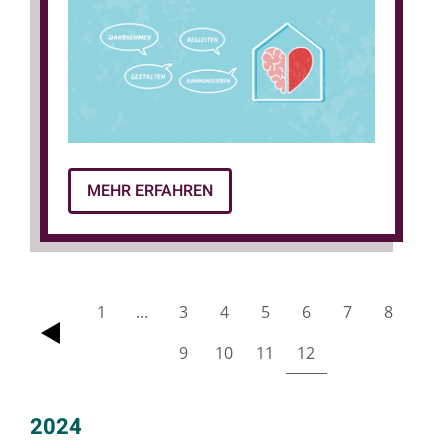
MEHR ERFAHREN
1
...
3
4
5
6
7
8
zurück
9
10
11
12
2024