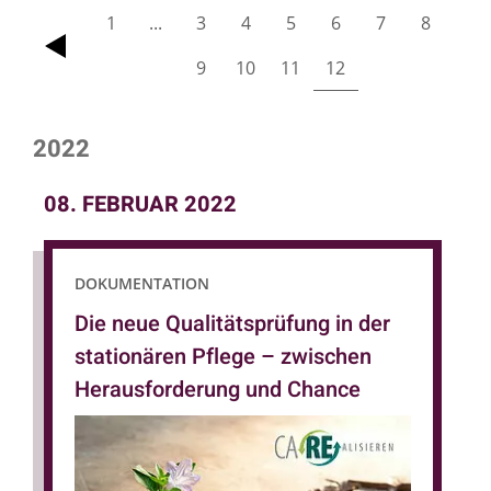
1
...
3
4
5
6
7
8
zurück
9
10
11
12
2022
08. FEBRUAR 2022
DOKUMENTATION
Die neue Qualitätsprüfung in der
stationären Pflege – zwischen
Herausforderung und Chance