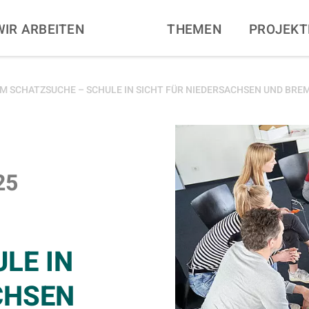
N
WIR ARBEITEN
THEMEN
PROJEKT
 SCHATZSUCHE – SCHULE IN SICHT FÜR NIEDERSACHSEN UND BRE
25
LE IN
CHSEN