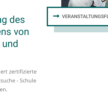
ng des
VERANSTALTUNGSF
ens von
- und
rt zertifizierte
suche - Schule
ren.