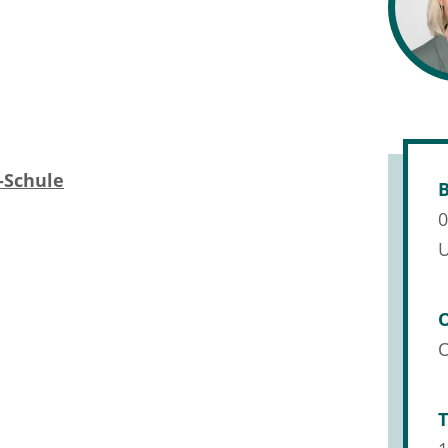
-Schule
B
0
O