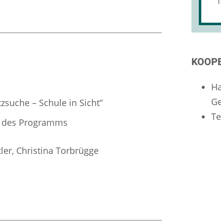
1
KOOP
Ha
Ge
suche – Schule in Sicht“
Te
g des Programms
ler, Christina Torbrügge