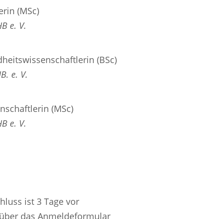
erin (MSc)
B e. V.
heitswissenschaftlerin (BSc)
. e. V.
schaftlerin (MSc)
B e. V.
luss ist 3 Tage vor
über das Anmeldeformular