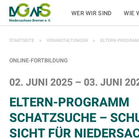
ZUM HAUPTINHALT SPRINGEN
ZUR SUCHE SPRINGE
WER WIR SIND
WIE 
SIE BEFINDEN SICH HIER:
STARTSEITE
VERANSTALTUNGEN
ELTERN-PROGRAMM
ONLINE-FORTBILDUNG
02. JUNI 2025
–
03. JUNI 20
ELTERN-PROGRAMM
SCHATZSUCHE – SCHU
SICHT FÜR NIEDERSA