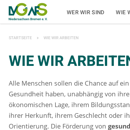
ZUM HAUPTINHALT SPRINGEN
ZUR SUCHE SPRINGE
WER WIR SIND
WIE 
SIE BEFINDEN SICH HIER:
STARTSEITE
WIE WIR ARBEITEN
WIE WIR ARBEITE
Alle Menschen sollen die Chance auf ein
Gesundheit haben, unabhängig von ihre
ökonomischen Lage, ihrem Bildungsstand
ihrer Herkunft, ihrem Geschlecht oder ih
Orientierung. Die Förderung von
gesund