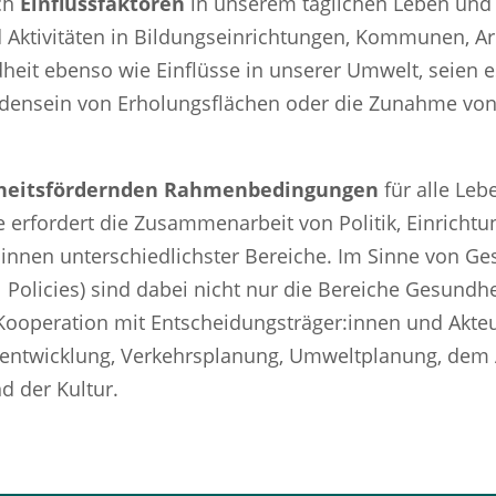
ch
Einflussfaktoren
in unserem täglichen Leben und
nd Aktivitäten in Bildungseinrichtungen, Kommunen, Ar
eit ebenso wie Einflüsse in unserer Umwelt, seien es
ensein von Erholungsflächen oder die Zunahme vo
dheitsfördernden Rahmenbedingungen
für alle Leb
 erfordert die Zusammenarbeit von Politik, Einricht
r:innen unterschiedlichster Bereiche. Im Sinne von Ge
ll Policies) sind dabei nicht nur die Bereiche Gesundh
 Kooperation mit Entscheidungsträger:innen und Akte
tentwicklung, Verkehrsplanung, Umweltplanung, dem A
d der Kultur.