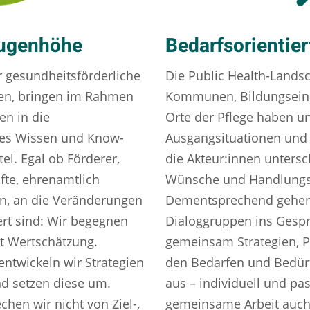
Augenhöhe
Bedarfsorientie
r gesundheitsförderliche
Die Public Health-Landsc
en, bringen im Rahmen
Kommunen, Bildungseinr
en in die
Orte der Pflege haben un
 es Wissen und Know-
Ausgangsituationen un
tel. Egal ob Förderer,
die Akteur:innen untersc
fte, ehrenamtlich
Wünsche und Handlungs
n, an die Veränderungen
Dementsprechend gehen 
ert sind: Wir begegnen
Dialoggruppen ins Gespr
t Wertschätzung.
gemeinsam Strategien, 
ntwickeln wir Strategien
den Bedarfen und Bedürf
d setzen diese um.
aus – individuell und pa
hen wir nicht von Ziel-,
gemeinsame Arbeit auch 