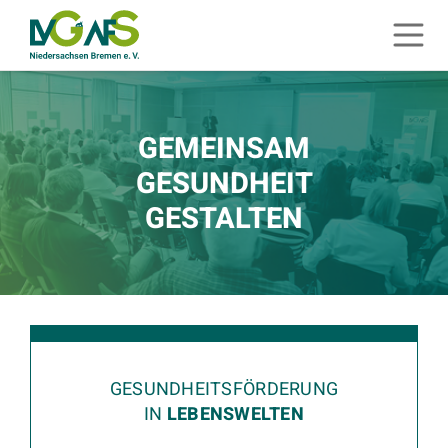
ZUM HAUPTINHALT SPRINGEN
Menü 
ZUR SUCHE SPRINGEN
STARTSEITE
GEMEINSAM
GESUNDHEIT
GESTALTEN
GESUNDHEITSFÖRDERUNG
IN
LEBENSWELTEN