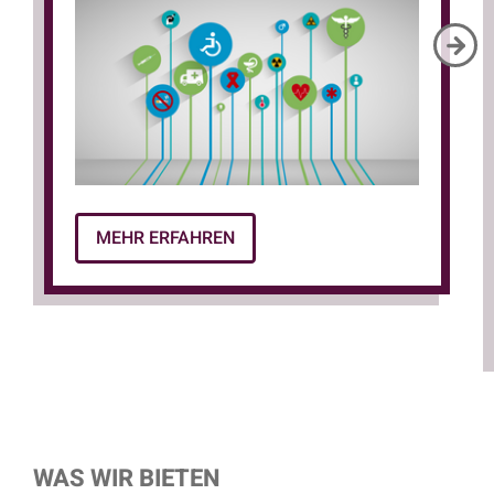
Art und Umfang gesundheitlicher Störungen,
bei denen Psychotherapie indiziert ist, und
deren Auswirkungen auf die
Leistungsfähigkeit und die berufliche sowie
soziale Teilhabe. Sie können
Wechselwirkungen zwischen Krankheit,
Gesundheit, Individuum und Gesellschaft
reflektieren und in die Rahmenbedingungen
MEHR ERFAHREN
der sozialen Sicherungssysteme einordnen,
um Sozialleistungsträger diesbezüglich zu
beraten.
WAS WIR BIETEN