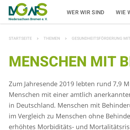
ZUM HAUPTINHALT SPRINGEN
ZUR SUCHE SPRINGE
WER WIR SIND
WIE 
SIE BEFINDEN SICH HIER:
STARTSEITE
THEMEN
GESUNDHEITSFÖRDERUNG MI
MENSCHEN MIT 
Zum Jahresende 2019 lebten rund 7,9 Mi
Menschen mit einer amtlich anerkannt
in Deutschland. Menschen mit Behinde
im Vergleich zu Menschen ohne Behind
erhöhtes Morbiditäts- und Mortalitätsris