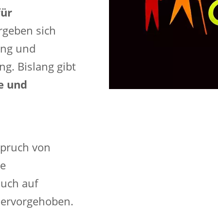
für
rgeben sich
ung und
g. Bislang gibt
e und
pruch von
he
auch auf
hervorgehoben.