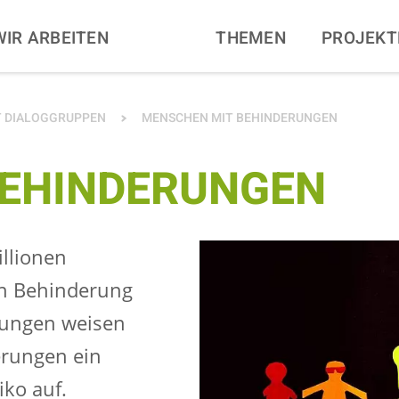
N
WIR ARBEITEN
THEMEN
PROJEKT
T DIALOGGRUPPEN
MENSCHEN MIT BEHINDERUNGEN
BEHINDERUNGEN
llionen
en Behinderung
rungen weisen
erungen ein
iko auf.