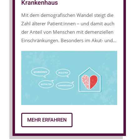
Krankenhaus
Mit dem demografischen Wandel steigt die
Zahl älterer Patient:innen – und damit auch
der Anteil von Menschen mit demenziellen
Einschränkungen. Besonders im Akut- und
Rehabilitationsbereich stellt der steigende
Versorgungsbedarf neue Anforderungen an
das Personal sowie an die organisatorische
Gestaltung von Krankenhäusern. Eine
demenzsensible Ausrichtung der
Versorgungsstrukturen wird daher immer
wichtiger.
MEHR ERFAHREN