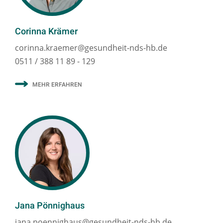
Corinna Krämer
corinna.kraemer@gesundheit-nds-hb.de
0511 / 388 11 89 - 129
MEHR ERFAHREN
Jana Pönnighaus
jana.poennighaus@gesundheit-nds-hb.de