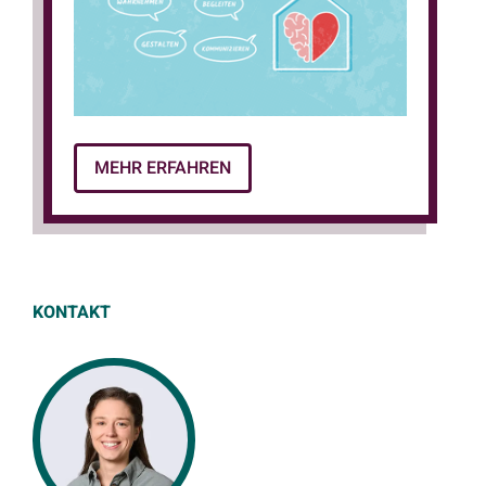
die organisatorische Gestaltung von
Krankenhäusern und anderen stationären
Einrichtungen. Besonders im Akut- und
Rehabilitationsbereich stellt der steigende
Versorgungsbedarf neue Anforderungen an
das Personal sowie an die organisatorische
MEHR ERFAHREN
Gestaltung von Krankenhäusern. Eine
demenzsensible Ausrichtung der
Versorgungsstrukturen wird daher immer
wichtiger, um die Versorgung von Menschen
mit Demenz zu verbessern.
KONTAKT