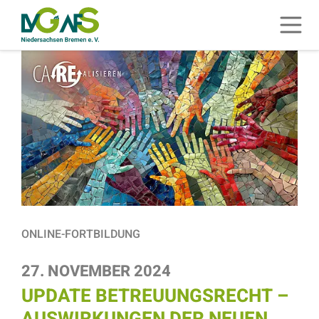
ZUM HAUPTINHALT SPRINGEN
Menü 
ZUR SUCHE SPRINGEN
ONLINE-FORTBILDUNG
27. NOVEMBER 2024
UPDATE BETREUUNGSRECHT –