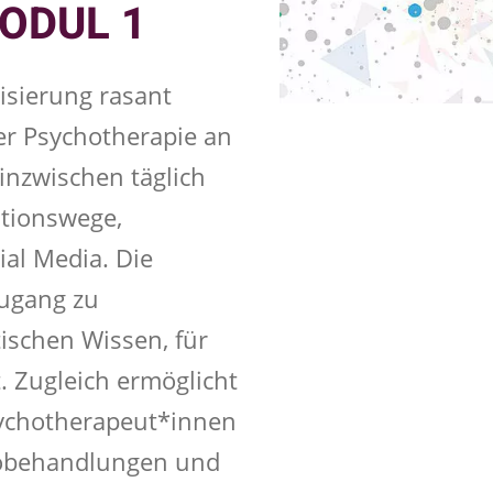
ODUL 1
lisierung rasant
er Psychotherapie an
nzwischen täglich
ationswege,
al Media. Die
Zugang zu
ischen Wissen, für
. Zugleich ermöglicht
sychotherapeut*innen
eobehandlungen und