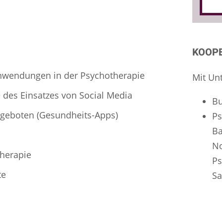
KOOP
Anwendungen in der Psychotherapie
Mit Un
 des Einsatzes von Social Media
B
ngeboten (Gesundheits-Apps)
P
Ba
No
therapie
Ps
te
Sa