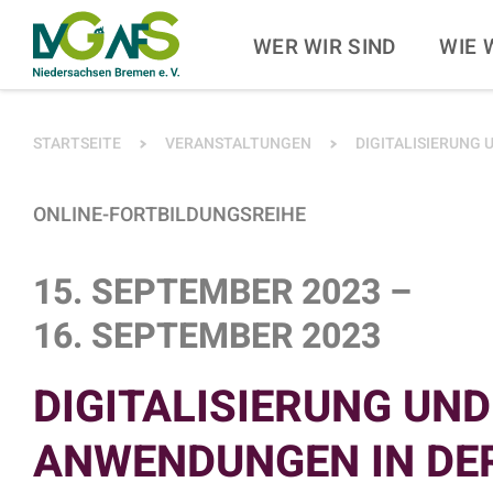
ZUM HAUPTINHALT SPRINGEN
ZUR SUCHE SPRINGE
WER WIR SIND
WIE 
SIE BEFINDEN SICH HIER:
STARTSEITE
VERANSTALTUNGEN
DIGITALISIERUNG 
ONLINE-FORTBILDUNGSREIHE
15. SEPTEMBER 2023
–
16. SEPTEMBER 2023
DIGITALISIERUNG UND
ANWENDUNGEN IN DE