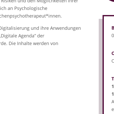
 Risiken und den Möglichkeiten ihrer
sich an Psychologische
ichenpsychotherapeut*innen.
B
Digitalisierung und ihre Anwendungen
0
Digitale Agenda“ der
e. Die Inhalte werden von
O
1
1
A
e