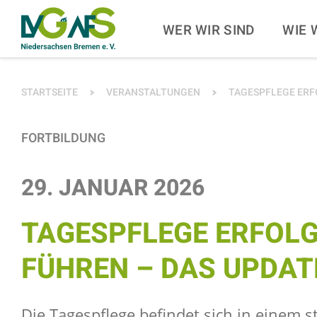
ZUM HAUPTINHALT SPRINGEN
ZUR SUCHE SPRINGE
WER WIR SIND
WIE 
SIE BEFINDEN SICH HIER:
STARTSEITE
VERANSTALTUNGEN
TAGESPFLEGE ERF
FORTBILDUNG
29. JANUAR 2026
TAGESPFLEGE ERFOL
FÜHREN – DAS UPDAT
Die Tagespflege befindet sich in einem s