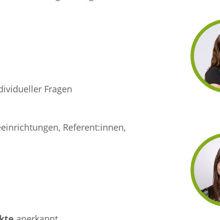
ividueller Fragen
inrichtungen, Referent:innen,
kte
anerkannt.