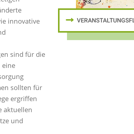
änderte
VERANSTALTUNGSF
ie innovative
nd
n sind für die
 eine
rsorgung
n sollten für
ege ergriffen
e aktuellen
tze und