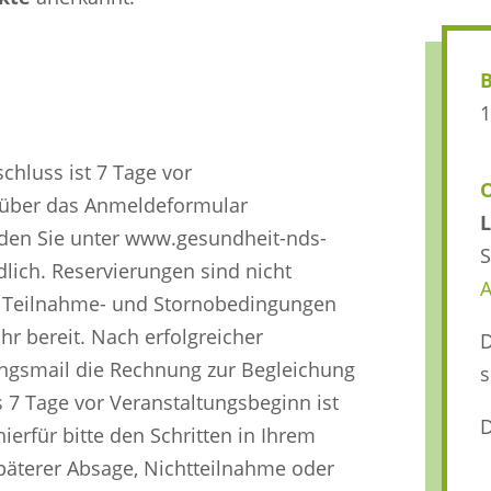
B
1
chluss ist 7 Tage vor
über das Anmeldeformular
L
den Sie unter www.gesundheit-nds-
S
lich. Reservierungen sind nicht
A
ie Teilnahme- und Stornobedingungen
r bereit. Nach erfolgreicher
D
ngsmail die Rechnung zur Begleichung
s
 7 Tage vor Veranstaltungsbeginn ist
D
ierfür bitte den Schritten in Ihrem
päterer Absage, Nichtteilnahme oder