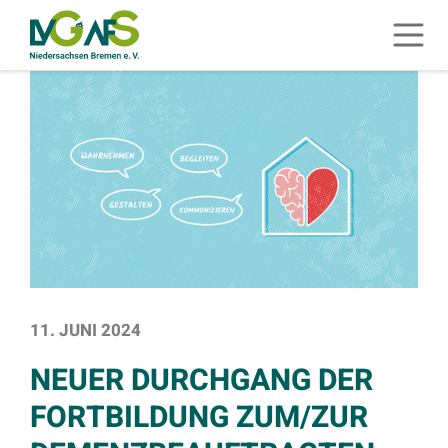
ZUM HAUPTINHALT SPRINGEN
Menü 
ZUR SUCHE SPRINGEN
SIE BEFINDEN SICH HIER:
STARTSEITE
MELDUNGEN
NEUER DURCHGANG DER FORTBILDUN
11. JUNI 2024
NEUER DURCHGANG DER
FORTBILDUNG ZUM/ZUR