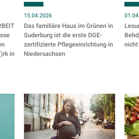
15.04.2026
01.04
RBEIT
Das familiäre Haus im Grünen in
Lesu
sse
Suderburg ist die erste DGE-
Behdj
en
zertifizierte Pflegeeinrichtung in
nicht
rk in
Niedersachsen