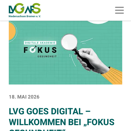
ZUM HAUPTINHALT SPRINGEN
Menü 
ZUR SUCHE SPRINGEN
SIE BEFINDEN SICH HIER:
STARTSEITE
MELDUNGEN
LVG GOES DIGITAL – WILLKOMMEN BE
18. MAI 2026
LVG GOES DIGITAL –
WILLKOMMEN BEI „FOKUS