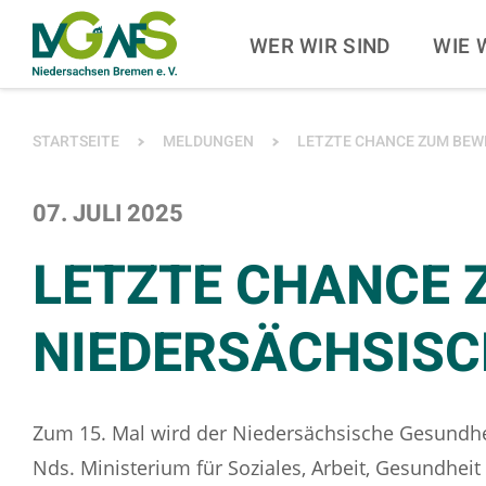
ZUM HAUPTINHALT SPRINGEN
ZUR SUCHE SPRINGE
WER WIR SIND
WIE 
SIE BEFINDEN SICH HIER:
STARTSEITE
MELDUNGEN
LETZTE CHANCE ZUM BEW
07. JULI 2025
LETZTE CHANCE 
NIEDERSÄCHSISC
Zum 15. Mal wird der Niedersächsische Gesundh
Nds. Ministerium für Soziales, Arbeit, Gesundheit