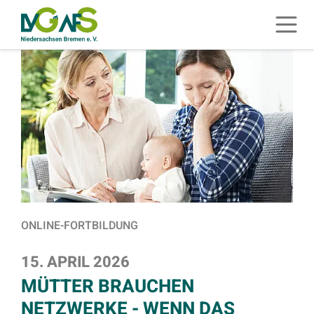
ZUM HAUPTINHALT SPRINGEN
Menü 
ZUR SUCHE SPRINGEN
ONLINE-FORTBILDUNG
15. APRIL 2026
MÜTTER BRAUCHEN
NETZWERKE - WENN DAS