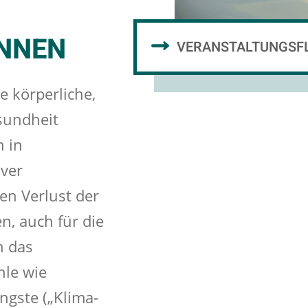
NNEN
VERANSTALTUNGSF
e körperliche,
sundheit
h in
ver
en Verlust der
en, auch für die
n das
hle wie
ängste („Klima-