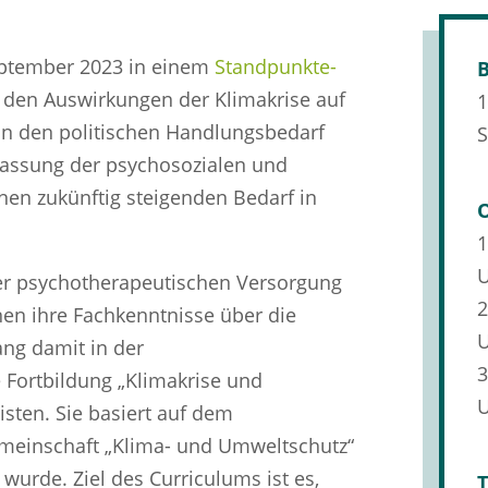
ptember 2023 in einem
Standpunkte-
B
u den Auswirkungen der Klimakrise auf
1
rin den politischen Handlungsbedarf
S
passung der psychosozialen und
nen zukünftig steigenden Bedarf in
1
r psychotherapeutischen Versorgung
2
nen ihre Fachkenntnisse über die
ng damit in der
3
e Fortbildung „Klimakrise und
isten. Sie basiert auf dem
emeinschaft „Klima- und Umweltschutz“
rde. Ziel des Curriculums ist es,