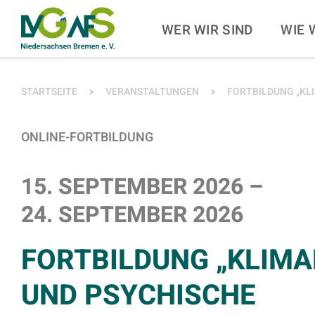
ZUM HAUPTINHALT SPRINGEN
ZUR SUCHE SPRINGE
WER WIR SIND
WIE 
SIE BEFINDEN SICH HIER:
STARTSEITE
VERANSTALTUNGEN
FORTBILDUNG „KL
ONLINE-FORTBILDUNG
15. SEPTEMBER 2026
–
24. SEPTEMBER 2026
FORTBILDUNG „KLIMA
UND PSYCHISCHE