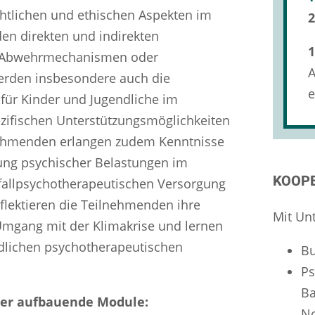
htlichen und ethischen Aspekten im
2
den direkten und indirekten
1
ie Abwehrmechanismen oder
A
erden insbesondere auch die
e
 für Kinder und Jugendliche im
zifischen Unterstützungsmöglichkeiten
lnehmenden erlangen zudem Kenntnisse
ung psychischer Belastungen im
KOOP
fallpsychotherapeutischen Versorgung
flektieren die Teilnehmenden ihre
Mit Un
mgang mit der Klimakrise und lernen
ndlichen psychotherapeutischen
B
P
Ba
nder aufbauende Module:
No