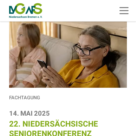
ZUM HAUPTINHALT SPRINGEN
Menü 
ZUR SUCHE SPRINGEN
FACHTAGUNG
14. MAI 2025
22. NIEDERSÄCHSISCHE
SENIORENKONFERENZ