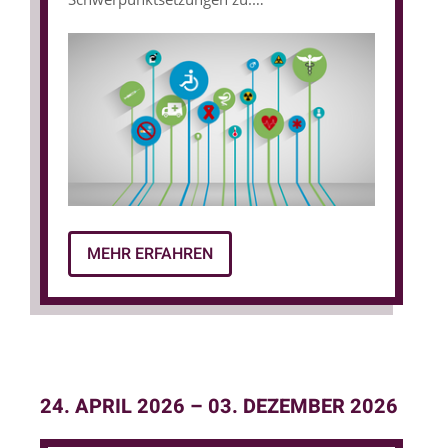
Sozialmedizinische Expert:innen bewerten
Art und Umfang gesundheitlicher
Störungen, bei denen Psychotherapie
indiziert ist, und deren Auswirkungen auf
die Leistungsfähigkeit und die berufliche
sowie soziale Teilhabe. Sie können
Wechselwirkungen zwischen Krankheit,
Gesundheit, Individuum und Gesellschaft
reflektieren und in die Rahmenbedingungen
MEHR ERFAHREN
der sozialen Sicherungssysteme einordnen,
um Sozialleistungsträger diesbezüglich zu
beraten.
24. APRIL 2026
–
03. DEZEMBER 2026