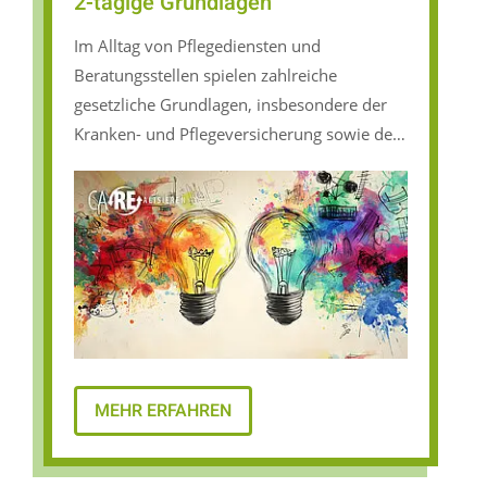
2-tägige Grundlagen
Im Alltag von Pflegediensten und
Beratungsstellen spielen zahlreiche
gesetzliche Grundlagen, insbesondere der
Kranken- und Pflegeversicherung sowie der
Sozialhilfe, eine wichtige Rolle. Die
Mitarbeitenden müssen die entsprechenden
Paragraphen nicht nur kennen, sondern
auch für ihre Klientel und ihr Team
übersetzen und erklären können.
MEHR ERFAHREN