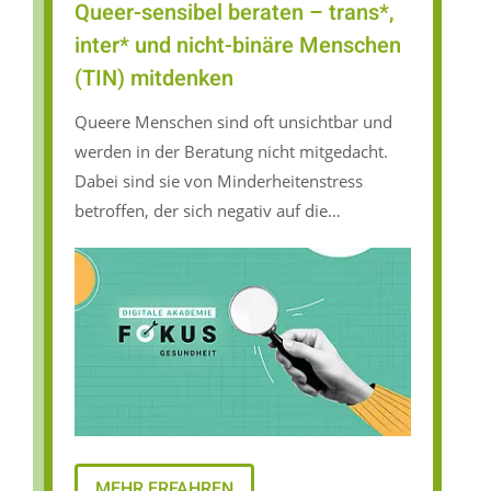
Queer-sensibel beraten – trans*,
inter* und nicht-binäre Menschen
(TIN) mitdenken
Queere Menschen sind oft unsichtbar und
werden in der Beratung nicht mitgedacht.
Dabei sind sie von Minderheitenstress
betroffen, der sich negativ auf die
Gesundheit auswirken kann. Als besonders
vulnerable Gruppe sind trans*, inter* und
nicht-binäre Personen vermehrt auf
Hilfesysteme angewiesen. Die Fortbildung
will eine Grundlage für queer inklusive(re)
Räume schaffen, damit es im
Beratungskontext nicht zu (weiterer)
Diskriminierung kommt.
MEHR ERFAHREN