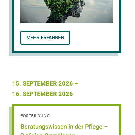
Klimaveränderungen können das
Stressempfinden sowie belastende Gefühle
wie Hilflosigkeit, Wut, Trauer oder
Zukunftsängste („Klima-Angst“) verstärken.
© ckybe / AdobeStock
MEHR ERFAHREN
15. SEPTEMBER 2026
–
16. SEPTEMBER 2026
FORTBILDUNG
Beratungswissen in der Pflege –