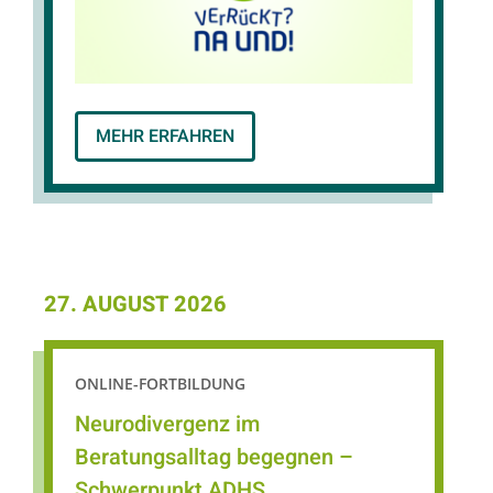
bundesweite Präventionsprogramm
"Verrückt? Na und! Seelisch fit in der Schule"
an, das seit 25 Jahren erfolgreich umgesetzt
wird.
MEHR ERFAHREN
27. AUGUST 2026
ONLINE-FORTBILDUNG
Neurodivergenz im
Beratungsalltag begegnen –
Schwerpunkt ADHS