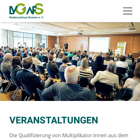
ZUM HAUPTINHALT SPRINGEN
Menü 
ZUR SUCHE SPRINGEN
SIE BEFINDEN SICH HIER:
STARTSEITE
VERANSTALTUNGEN
VERANSTALTUNGEN
Die Qualifizierung von Multiplikator:innen aus dem