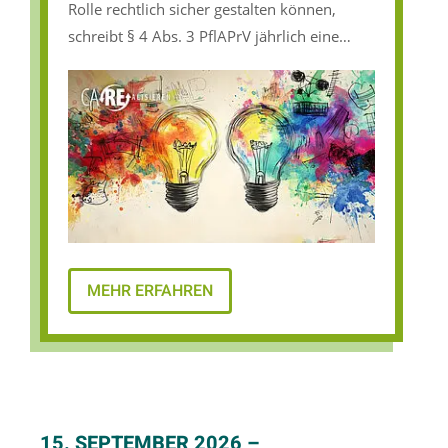
Rolle rechtlich sicher gestalten können,
schreibt § 4 Abs. 3 PflAPrV jährlich eine
berufspädagogische Fortbildung über
mindestens 24 Stunden vor. Diese
Fortbildung vermittelt, wie die Rolle als
Praxisanleiter:in rechtlich sicher ausgeführt
werden kann und bietet wertvolle Tipps zum
professionellen Umgang mit
Auszubildenden.
MEHR ERFAHREN
15. SEPTEMBER 2026
–