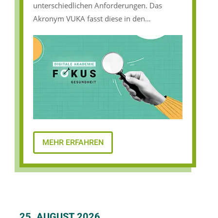
unterschiedlichen Anforderungen. Das
Akronym VUKA fasst diese in den
Dimensionen Volatilität, Unsicherheit,
Komplexität und Ambiguität zusammen.
Doch wie gelingt es, Menschen gesund zu
beraten in einer sich immer mehr
beschleunigten Arbeitswelt? Welche Tools
stehen mir zur Verfügung und wie werde ich
dem Zeitgeist und den Ratsuchenden
gerecht? Diesen Fragen widmen Sie sich
gemeinsam mit der Referentin Gila Zirfas-
MEHR ERFAHREN
Krauel in der Online-Fortbildung durch
einen Mix aus Impulsen, Reflexionen und
Fallbeispielen.
25. AUGUST 2026