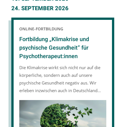
24. SEPTEMBER 2026
ONLINE-FORTBILDUNG
Fortbildung „Klimakrise und
psychische Gesundheit“ für
Psychotherapeut:innen
Die Klimakrise wirkt sich nicht nur auf die
körperliche, sondern auch auf unsere
psychische Gesundheit negativ aus. Wir
erleben inzwischen auch in Deutschland
immer häufiger und intensiver
Extremwetterereignisse, Hitzetage und den
Verlust der Biodiversität. Das bleibt nicht
ohne Folgen, auch für die Psyche: Die