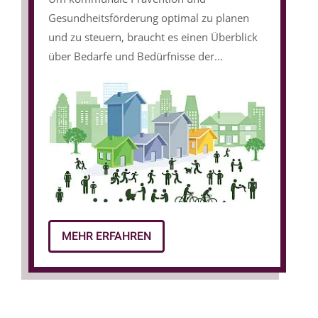
Gesundheitsförderung optimal zu planen
und zu steuern, braucht es einen Überblick
über Bedarfe und Bedürfnisse der
Bevölkerung. Die Ermittlung eines Status
Quo und die Einnahme verschiedener
Perspektiven – wie zum Beispiel die der
Dialoggruppe selbst (Kinder,
Alleinerziehende, Senior:innen etc.) –
ermöglichen erst eine nachhaltige Struktur-
und Angebotsentwicklung.
MEHR ERFAHREN